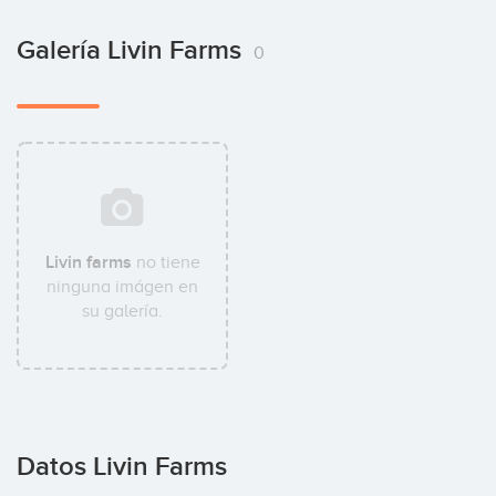
Galería Livin Farms
0
Livin farms
no tiene
ninguna imágen en
su galería.
Datos Livin Farms