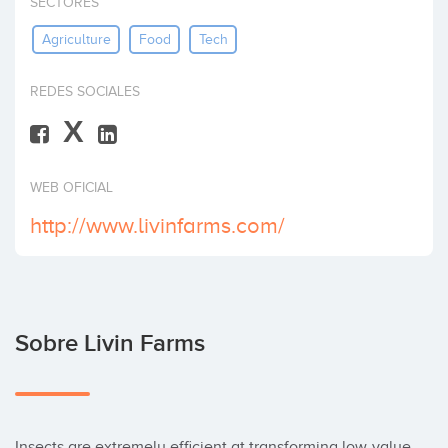
SECTORES
Invertir
Agriculture
Food
Tech
REDES SOCIALES
X
WEB OFICIAL
http://www.livinfarms.com/
Sobre Livin Farms
Insects are extremely efficient at transforming low-value 