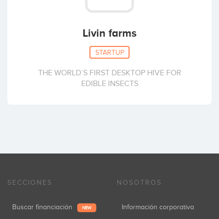
Livin farms
STARTUP
THE WORLD´S FIRST DESKTOP HIVE FOR
EDIBLE INSECTS
SECCIONES
NOSOTROS
Buscar financiación
Información corporativa
NEW