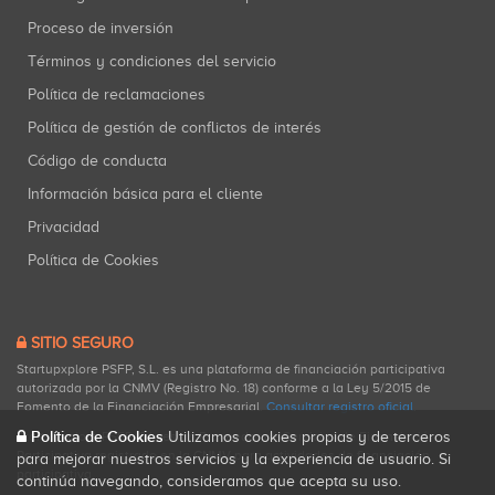
Proceso de inversión
Términos y condiciones del servicio
Política de reclamaciones
Política de gestión de conflictos de interés
Código de conducta
Información básica para el cliente
Privacidad
Política de Cookies
SITIO SEGURO
Startupxplore PSFP, S.L. es una plataforma de financiación participativa
autorizada por la CNMV (Registro No. 18) conforme a la Ley 5/2015 de
Fomento de la Financiación Empresarial.
Consultar registro oficial
.
Política de Cookies
Utilizamos cookies propias y de terceros
Startupxplore PSFP, S.L. es un Proveedor de Servicios de Financiación
Participativa registrado en la CNMV para actividades de financiación
para mejorar nuestros servicios y la experiencia de usuario. Si
participativa.
continúa navegando, consideramos que acepta su uso.