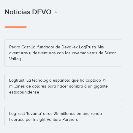
James Melendez
Noticias DEVO
5
Pablo Llano
Pedro Castillo, fundador de Devo (ex LogTrust): Mis
aventuras y desventuras con los inversionistas de Silicon
Valley
Joaquin Diez
Logtrust: La tecnología española que ha captado 71
millones de dólares para hacer sombra a un gigante
estadounidense
Pedro Castillo
CEO
LogTrust ‘levanta’ otros 25 millones en una ronda
liderada por Insight Venture Partners