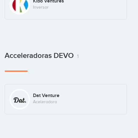
Kibo Ventures
Inversor
Javier Pajares
Acceleradoras DEVO
1
David Cifuentes
Dat Venture
Aceleradora
Juana Nuñez