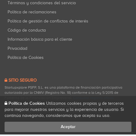
Términos y condiciones del servicio
Política de reclamaciones
Política de gestión de conflictos de interés
Código de conducta
Información básica para el cliente
Privacidad
Política de Cookies
SITIO SEGURO
Startupxplore PSFP, S.L. es una plataforma de financiación participativa
autorizada por la CNMV (Registro No. 18) conforme a la Ley 5/2015 de
Fomento de la Financiación Empresarial.
Consultar registro oficial
.
Política de Cookies
Utilizamos cookies propias y de terceros
Startupxplore PSFP, S.L. es un Proveedor de Servicios de Financiación
para mejorar nuestros servicios y la experiencia de usuario. Si
Participativa registrado en la CNMV para actividades de financiación
continúa navegando, consideramos que acepta su uso.
participativa.
Aceptar