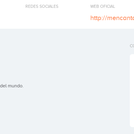
REDES SOCIALES
WEB OFICIAL
http://mencant
C
 del mundo.