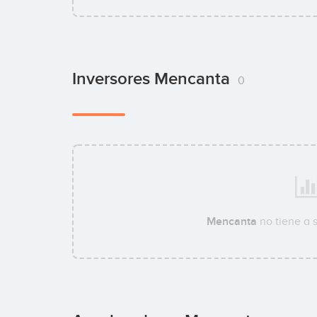
Inversores Mencanta
0
Mencanta
no tiene a 