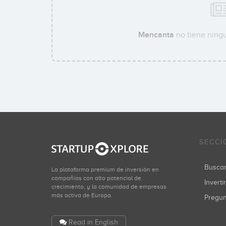
Mencanta
no tiene ningu
SECCI
Busca
La plataforma premium de inversión en
compañías con alto potencial de
Inverti
crecimiento, y la comunidad de empresas
más activa de Europa.
Pregu
Read in English