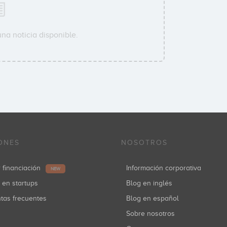
na noticia disponible.
ONES
NOSOTROS
r financiación
Información corporativa
NEW
r en startups
Blog en inglés
ntas frecuentes
Blog en español
Sobre nosotros