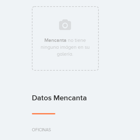
Mencanta
no tiene
ninguna imágen en su
galería.
Datos Mencanta
OFICINAS