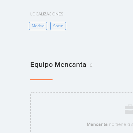
LOCALIZACIONES
Madrid
Spain
Equipo Mencanta
0
Mencanta
no tiene a 