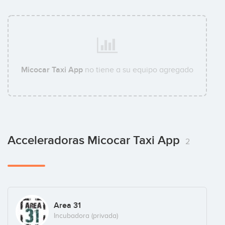
Micocar Taxi App
no tiene a su equipo agregado
Acceleradoras Micocar Taxi App
2
Area 31
Incubadora (privada)