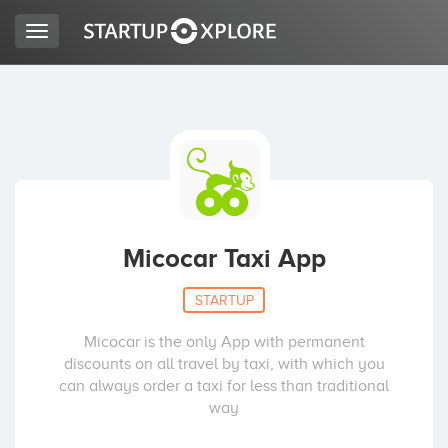
Toggle
navigation
BUSCO FINANCIACIÓN
REGISTRO
ACCESO
Micocar Taxi App
STARTUP
Micocar is the only App with permanent
discounts on all travel by taxi, with which you
can always order a taxi for less than traditional
way
Inicio