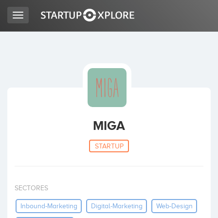
Toggle
navigation
BUSCO FINANCIACIÓN
REGISTRO
ACCESO
MIGA
STARTUP
SECTORES
Inicio
Inbound-Marketing
Digital-Marketing
Web-Design