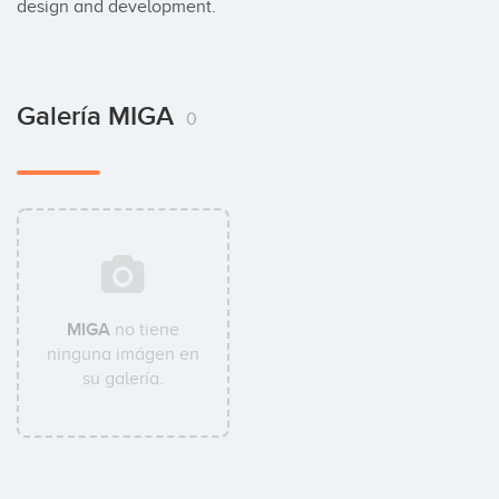
design and development.
Galería MIGA
0
MIGA
no tiene
ninguna imágen en
su galería.