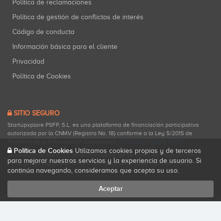
Política de reclamaciones
Política de gestión de conflictos de interés
Código de conducta
Información básica para el cliente
Privacidad
Política de Cookies
SITIO SEGURO
Startupxplore PSFP, S.L. es una plataforma de financiación participativa
autorizada por la CNMV (Registro No. 18) conforme a la Ley 5/2015 de
Fomento de la Financiación Empresarial.
Consultar registro oficial
.
Política de Cookies
Utilizamos cookies propias y de terceros
Startupxplore PSFP, S.L. es un Proveedor de Servicios de Financiación
para mejorar nuestros servicios y la experiencia de usuario. Si
Participativa registrado en la CNMV para actividades de financiación
continúa navegando, consideramos que acepta su uso.
participativa.
Aceptar
Todos los derechos reservados. Startupxplore ® {0}.