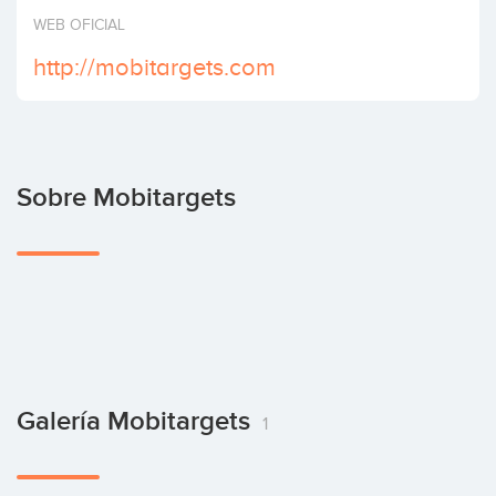
Invertir
WEB OFICIAL
http://mobitargets.com
Sobre Mobitargets
Galería Mobitargets
1