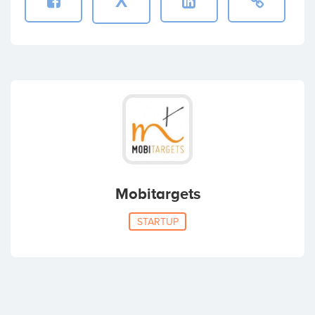
X
Mobitargets
STARTUP