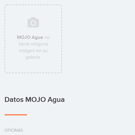
MOJO Agua
no
tiene ninguna
imágen en su
galería.
Datos MOJO Agua
OFICINAS