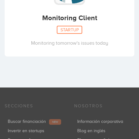
Monitoring Client
STARTUP
Monitoring tomorrow's issues today
SECCIONES
NOSOTROS
Buscar financiación
Información corporativa
NEW
Invertir en startups
Blog en inglés