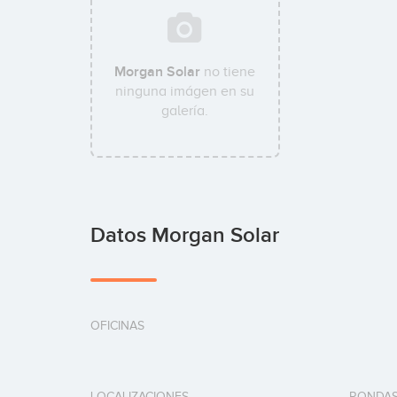
Morgan Solar
no tiene
ninguna imágen en su
galería.
Datos Morgan Solar
OFICINAS
LOCALIZACIONES
RONDAS