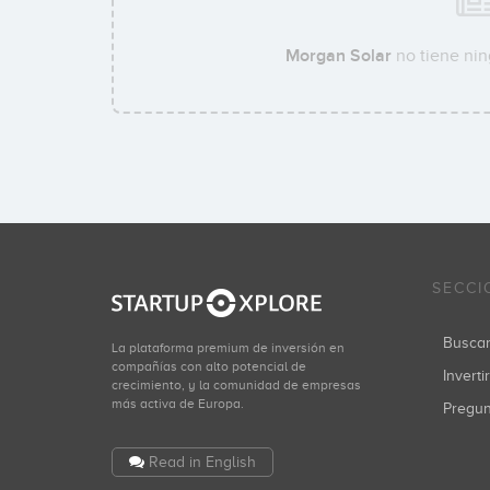
Morgan Solar
no tiene nin
SECCI
Busca
La plataforma premium de inversión en
compañías con alto potencial de
Inverti
crecimiento, y la comunidad de empresas
más activa de Europa.
Pregu
Read in English