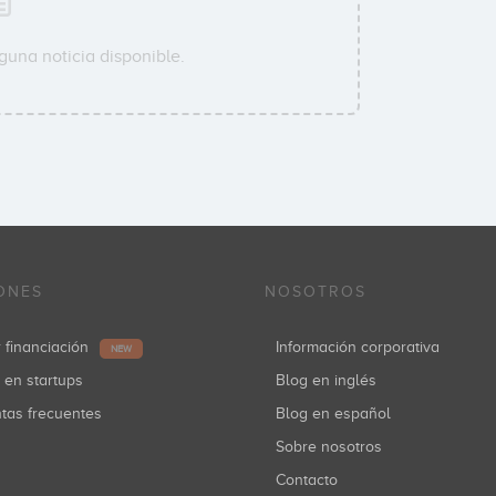
guna noticia disponible.
ONES
NOSOTROS
r financiación
Información corporativa
NEW
r en startups
Blog en inglés
ntas frecuentes
Blog en español
Sobre nosotros
Contacto