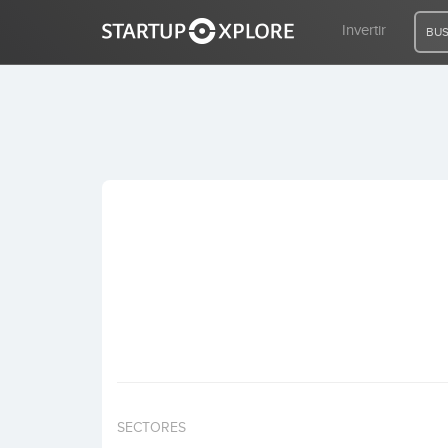
Invertir
BUS
BUSCO FINANCIACIÓN
REGISTRO
ACCESO
Inicio
Invertir
SECTORES