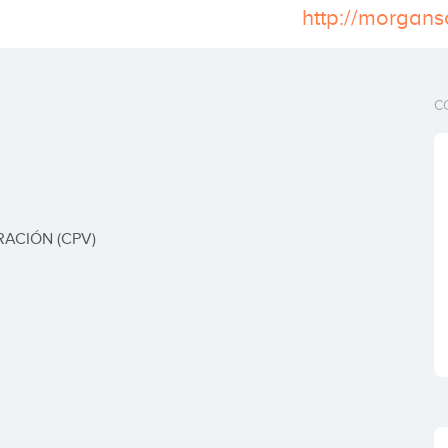
http://morgans
C
ACIÓN (CPV)