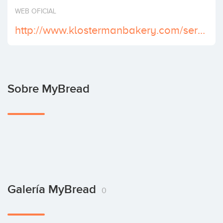
Invertir
WEB OFICIAL
http://www.klostermanbakery.com/service/
Sobre MyBread
Galería MyBread
0