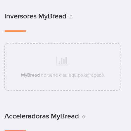
Inversores MyBread
0
MyBread
no tiene a su equipo agregado
Acceleradoras MyBread
0