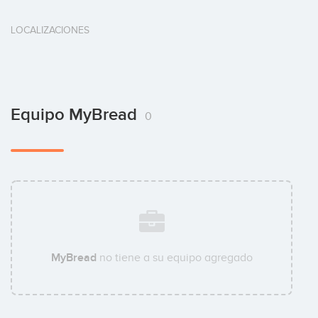
LOCALIZACIONES
Equipo MyBread
0
MyBread
no tiene a su equipo agregado