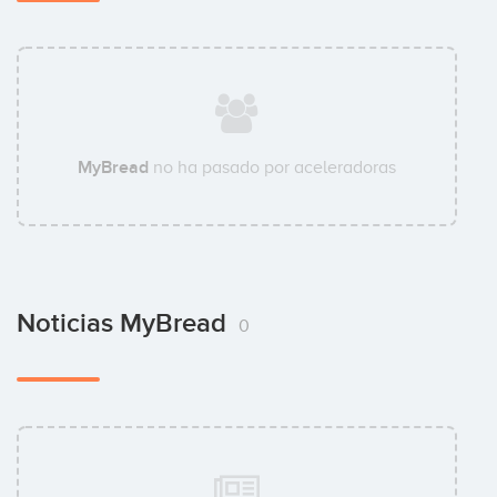
MyBread
no ha pasado por aceleradoras
Noticias MyBread
0