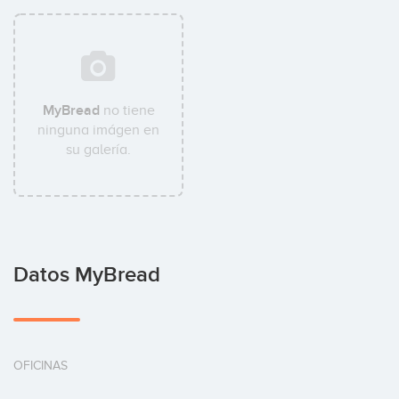
MyBread
no tiene
ninguna imágen en
su galería.
Datos MyBread
OFICINAS