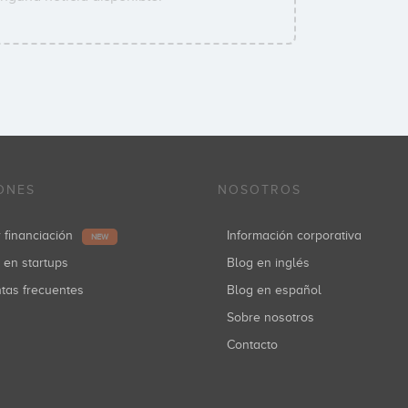
ONES
NOSOTROS
r financiación
Información corporativa
NEW
r en startups
Blog en inglés
ntas frecuentes
Blog en español
Sobre nosotros
Contacto