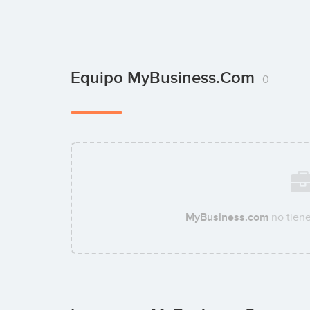
Equipo MyBusiness.com
0
MyBusiness.com
no tien