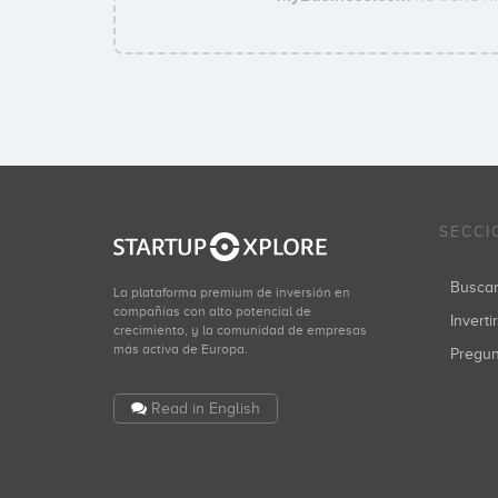
SECCI
Busca
La plataforma premium de inversión en
compañías con alto potencial de
Inverti
crecimiento, y la comunidad de empresas
más activa de Europa.
Pregu
Read in English