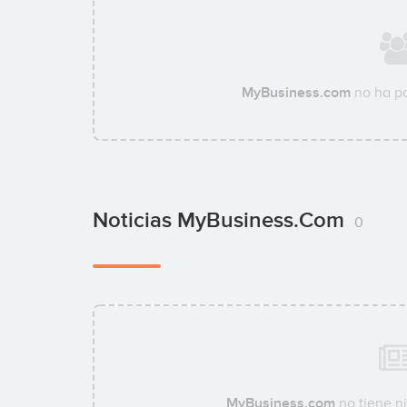
MyBusiness.com
no ha pa
Noticias MyBusiness.com
0
MyBusiness.com
no tiene ni