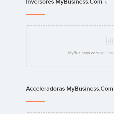
Inversores MyBusiness.com
0
MyBusiness.com
no tien
Acceleradoras MyBusiness.co