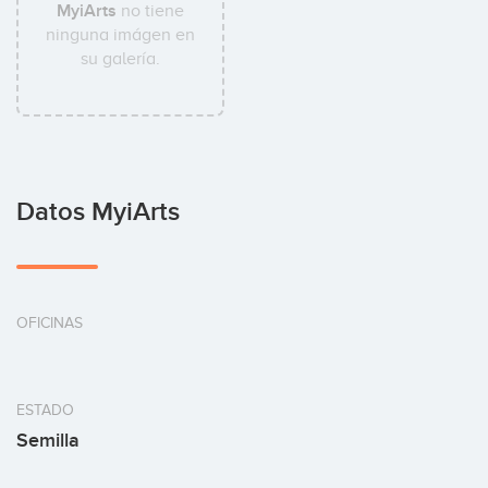
MyiArts
no tiene
ninguna imágen en
su galería.
Datos MyiArts
OFICINAS
ESTADO
Semilla