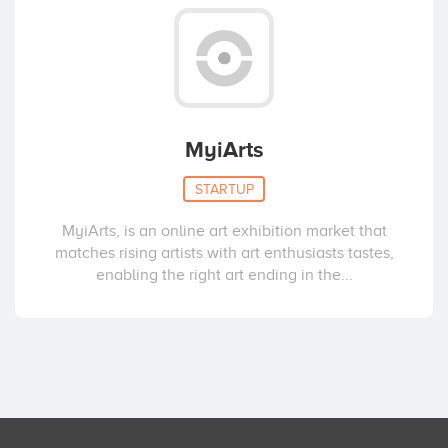
MyiArts
STARTUP
MyiArts, is an online art exhibition market that
matches rising artists with art enthusiasts tastes,
enabling the right art ending in the...