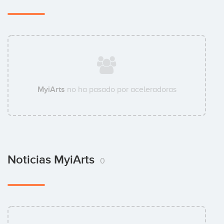
MyiArts
no ha pasado por aceleradoras
Noticias MyiArts
0