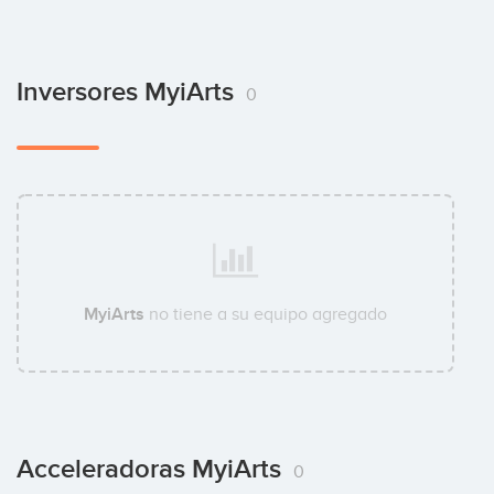
Inversores MyiArts
0
MyiArts
no tiene a su equipo agregado
Acceleradoras MyiArts
0