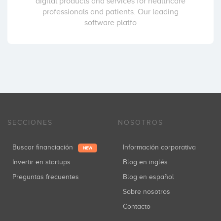
digital products and services for healthcare
professionals and patients. Our leading
software platfo
SECCIONES
NOSOTROS
Buscar financiación
Información corporativa
NEW
Invertir en startups
Blog en inglés
Preguntas frecuentes
Blog en español
Sobre nosotros
Contacto