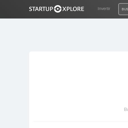
Invertir
BUS
BUSCO FINANCIACIÓN
REGISTRO
ACCESO
Inicio
Invertir
B