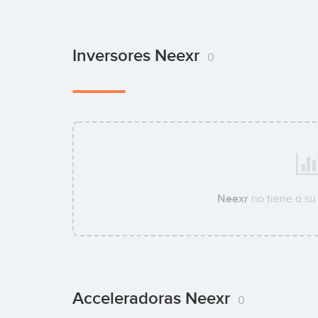
Inversores Neexr
0
Neexr
no tiene a s
Acceleradoras Neexr
0