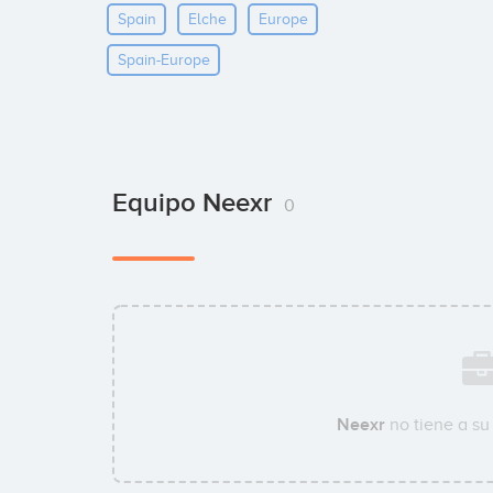
Spain
Elche
Europe
Spain-Europe
Equipo Neexr
0
Neexr
no tiene a s