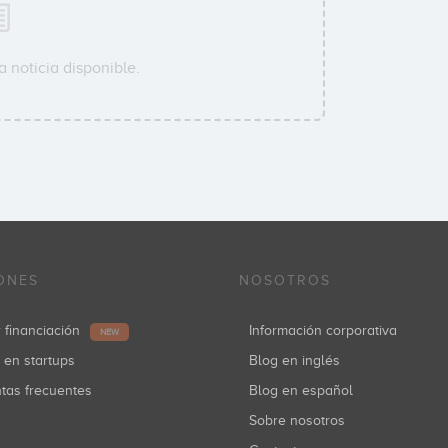
 noticia disponible.
ONES
NOSOTROS
r financiación
Información corporativa
NEW
r en startups
Blog en inglés
ntas frecuentes
Blog en español
Sobre nosotros