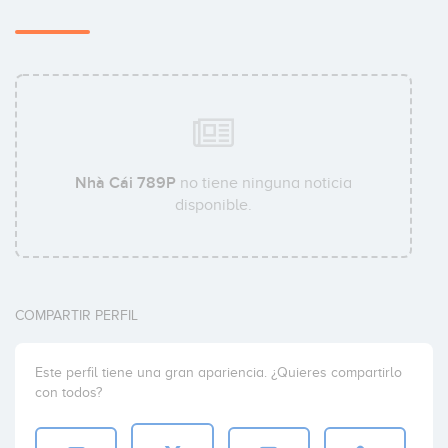
Nhà Cái 789P
no tiene ninguna noticia
disponible.
COMPARTIR PERFIL
Este perfil tiene una gran apariencia. ¿Quieres compartirlo
con todos?