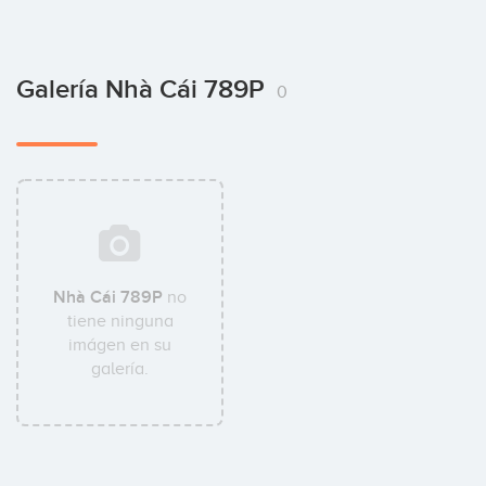
Galería Nhà Cái 789P
0
Nhà Cái 789P
no
tiene ninguna
imágen en su
galería.