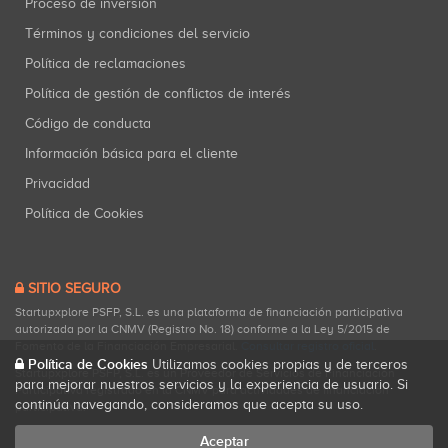
Proceso de inversión
Términos y condiciones del servicio
Política de reclamaciones
Política de gestión de conflictos de interés
Código de conducta
Información básica para el cliente
Privacidad
Política de Cookies
SITIO SEGURO
Startupxplore PSFP, S.L. es una plataforma de financiación participativa
autorizada por la CNMV (Registro No. 18) conforme a la Ley 5/2015 de
Fomento de la Financiación Empresarial.
Consultar registro oficial
.
Política de Cookies
Utilizamos cookies propias y de terceros
Startupxplore PSFP, S.L. es un Proveedor de Servicios de Financiación
para mejorar nuestros servicios y la experiencia de usuario. Si
Participativa registrado en la CNMV para actividades de financiación
continúa navegando, consideramos que acepta su uso.
participativa.
Aceptar