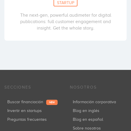
STARTUP
The next-gen, powerful audimeter for digital
publications: full customer engagement and
insight. Get the whole story.
SECCIONES
NOSOTROS
Buscar financiación
Información corporativa
NEW
Invertir en startups
Blog en inglés
Preguntas frecuentes
Blog en español
Sobre nosotros