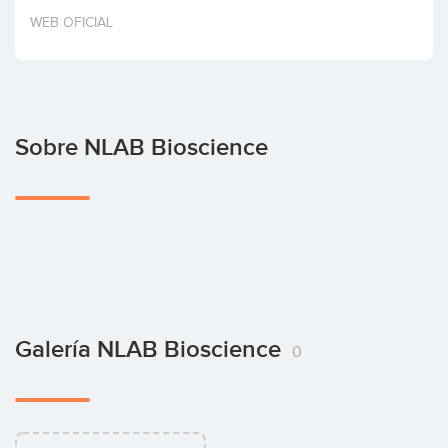
Invertir
WEB OFICIAL
Sobre NLAB Bioscience
Galería NLAB Bioscience
0