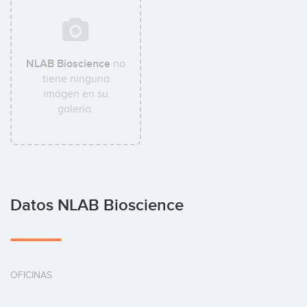
NLAB Bioscience
no
tiene ninguna
imágen en su
galería.
Datos NLAB Bioscience
OFICINAS