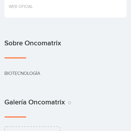
Invertir
WEB OFICIAL
Sobre Oncomatrix
BIOTECNOLOGÍA
Galería Oncomatrix
0