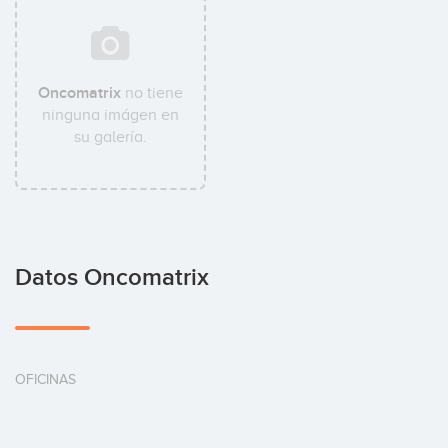
Oncomatrix
no tiene
ninguna imágen en
su galería.
Datos Oncomatrix
OFICINAS