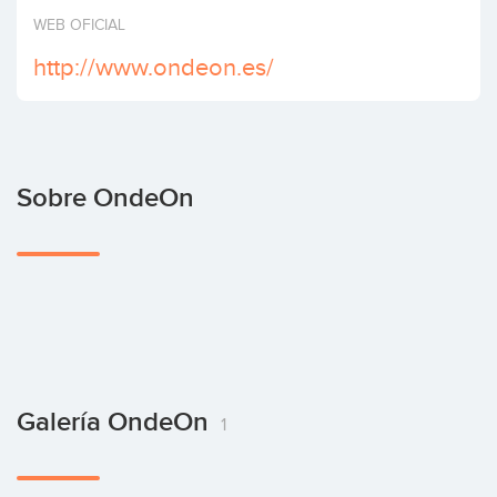
Invertir
WEB OFICIAL
http://www.ondeon.es/
Sobre OndeOn
Galería OndeOn
1