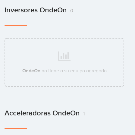
Inversores OndeOn
0
OndeOn
no tiene a su equipo agregado
Acceleradoras OndeOn
1