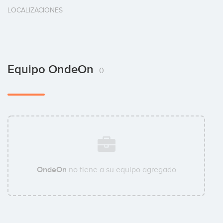
LOCALIZACIONES
Equipo OndeOn
0
OndeOn
no tiene a su equipo agregado