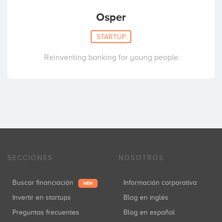
Osper
STARTUP
Reinventing banking for young people
SECCIONES
NOSOTROS
Buscar financiación
Información corporativa
NEW
Invertir en startups
Blog en inglés
Preguntas frecuentes
Blog en español