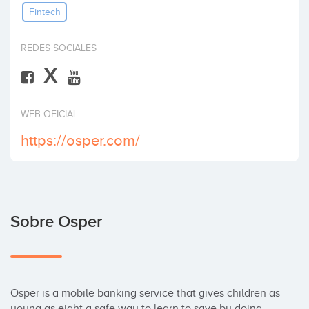
Fintech
Invertir
REDES SOCIALES
X
WEB OFICIAL
https://osper.com/
Sobre Osper
Osper is a mobile banking service that gives children as 
young as eight a safe way to learn to save by doing. 