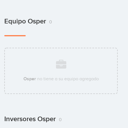
Equipo Osper
0
Osper
no tiene a su equipo agregado
Inversores Osper
0