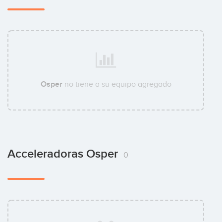
Osper
no tiene a su equipo agregado
Acceleradoras Osper
0