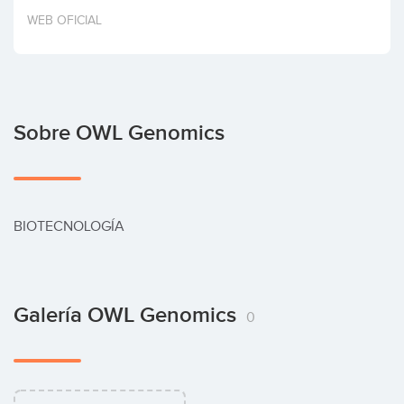
Invertir
WEB OFICIAL
Sobre OWL Genomics
BIOTECNOLOGÍA
Galería OWL Genomics
0