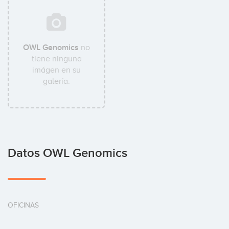
OWL Genomics
no
tiene ninguna
imágen en su
galería.
Datos OWL Genomics
OFICINAS