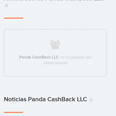
0
Panda CashBack LLC
no ha pasado por
aceleradoras
Noticias Panda CashBack LLC
0