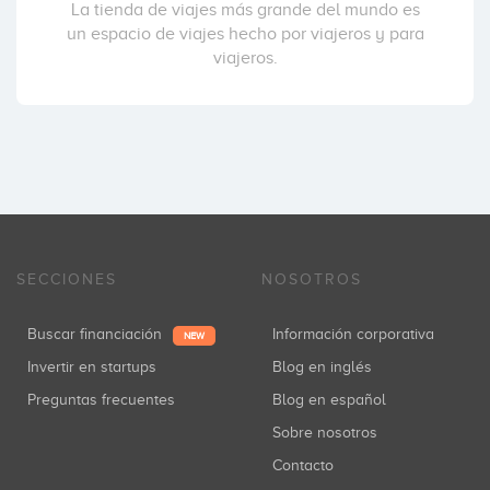
La tienda de viajes más grande del mundo es
un espacio de viajes hecho por viajeros y para
viajeros.
SECCIONES
NOSOTROS
Buscar financiación
Información corporativa
NEW
Invertir en startups
Blog en inglés
Preguntas frecuentes
Blog en español
Sobre nosotros
Contacto