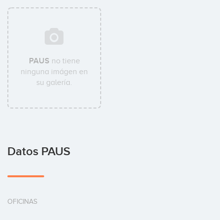
PAUS
no tiene
ninguna imágen en
su galería.
Datos PAUS
OFICINAS