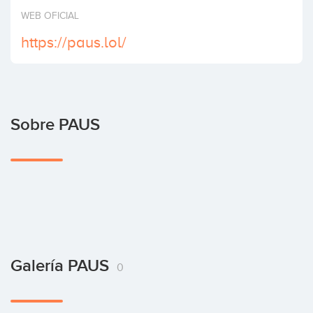
Invertir
WEB OFICIAL
https://paus.lol/
Sobre PAUS
Galería PAUS
0