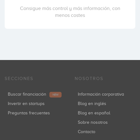
Consigue más control y más información, con
menos costes
SECCIONES
NOSOTROS
Buscar financiación
Información corporativa
NEW
Invertir en startups
Blog en inglés
Preguntas frecuentes
Blog en español
Sobre nosotros
Contacto