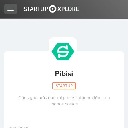
Toggle
navigation
BUSCO FINANCIACIÓN
REGISTRO
ACCESO
Pibisi
STARTUP
Consigue más control y más información, con
menos costes
Inicio