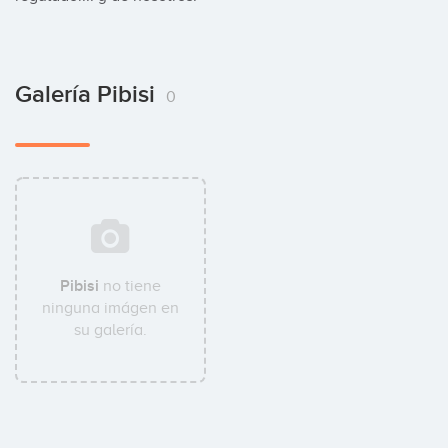
Galería Pibisi
0
Pibisi
no tiene
ninguna imágen en
su galería.