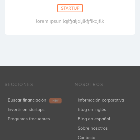
STARTUP
lorem ipsun lajlfjaljaljlkfjflkajflk
SECCIONES
NOSOTROS
Buscar financiación
Información corporativa
NEW
Invertir en startups
Blog en inglés
Preguntas frecuentes
Blog en español
Sobre nosotros
Contacto