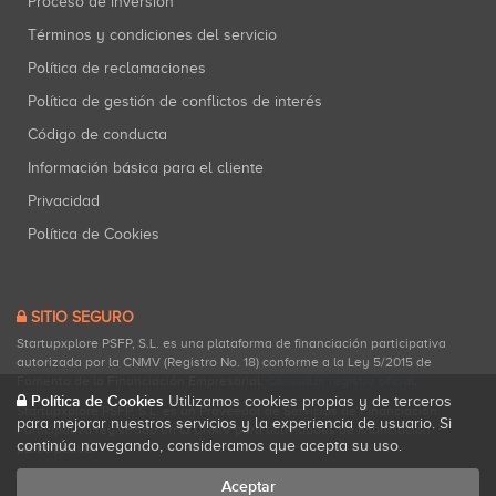
Proceso de inversión
Términos y condiciones del servicio
Política de reclamaciones
Política de gestión de conflictos de interés
Código de conducta
Información básica para el cliente
Privacidad
Política de Cookies
SITIO SEGURO
Startupxplore PSFP, S.L. es una plataforma de financiación participativa
autorizada por la CNMV (Registro No. 18) conforme a la Ley 5/2015 de
Fomento de la Financiación Empresarial.
Consultar registro oficial
.
Política de Cookies
Utilizamos cookies propias y de terceros
Startupxplore PSFP, S.L. es un Proveedor de Servicios de Financiación
para mejorar nuestros servicios y la experiencia de usuario. Si
Participativa registrado en la CNMV para actividades de financiación
continúa navegando, consideramos que acepta su uso.
participativa.
Aceptar