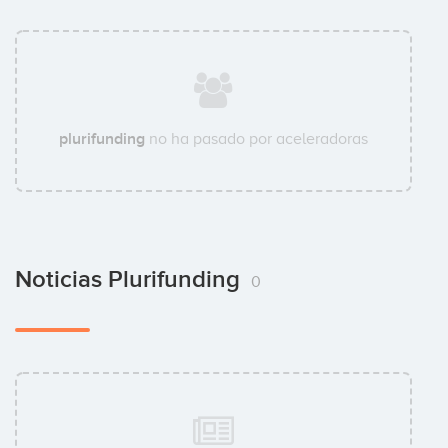
plurifunding
no ha pasado por aceleradoras
Noticias Plurifunding
0