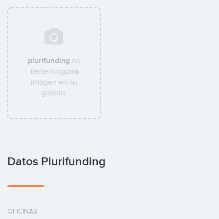
plurifunding
no
tiene ninguna
imágen en su
galería.
Datos Plurifunding
OFICINAS