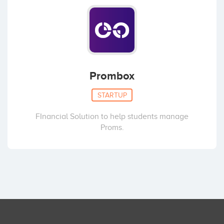
Prombox
STARTUP
FInancial Solution to help students manage
Proms.