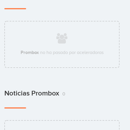
Prombox
no ha pasado por aceleradoras
Noticias Prombox
0