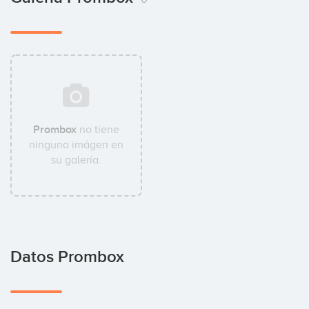
Prombox
no tiene
ninguna imágen en
su galería.
Datos Prombox