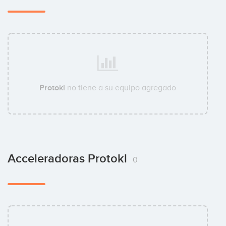
Protokl
no tiene a su equipo agregado
Acceleradoras Protokl
0