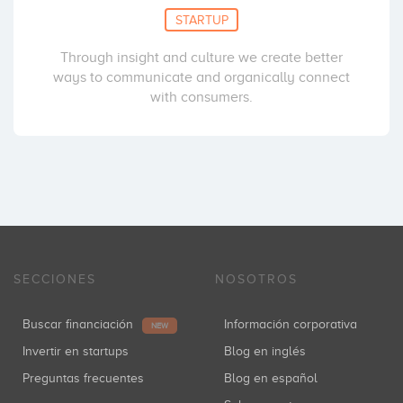
STARTUP
Through insight and culture we create better
ways to communicate and organically connect
with consumers.
SECCIONES
NOSOTROS
Buscar financiación
Información corporativa
NEW
Invertir en startups
Blog en inglés
Preguntas frecuentes
Blog en español