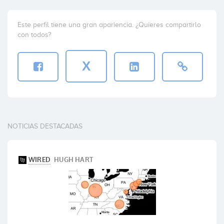
Este perfil tiene una gran apariencia. ¿Quieres compartirlo
con todos?
X
NOTICIAS DESTACADAS