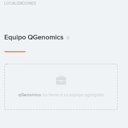
LOCALIZACIONES
Equipo QGenomics
0
qGenomics
no tiene a su equipo agregado