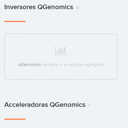
Inversores QGenomics
0
qGenomics
no tiene a su equipo agregado
Acceleradoras QGenomics
1