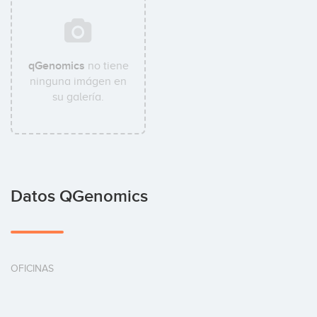
qGenomics
no tiene
ninguna imágen en
su galería.
Datos QGenomics
OFICINAS