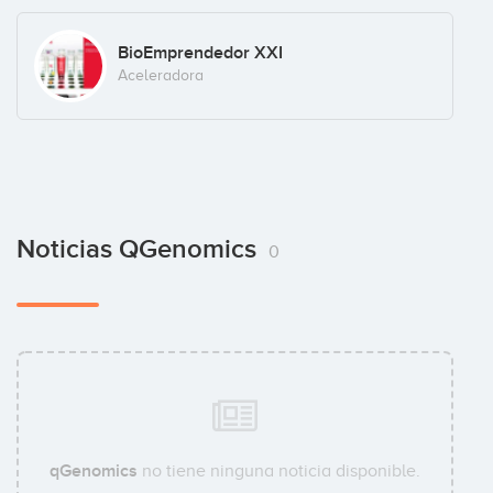
BioEmprendedor XXI
Aceleradora
Noticias QGenomics
0
qGenomics
no tiene ninguna noticia disponible.