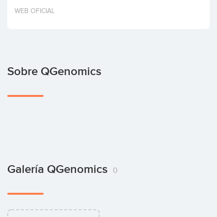
Invertir
WEB OFICIAL
Sobre QGenomics
Galería QGenomics
0