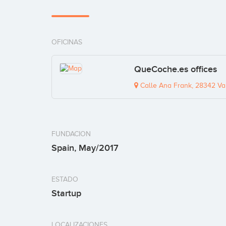
OFICINAS
QueCoche.es offices
Calle Ana Frank, 28342 Va
FUNDACION
Spain, May/2017
ESTADO
Startup
LOCALIZACIONES