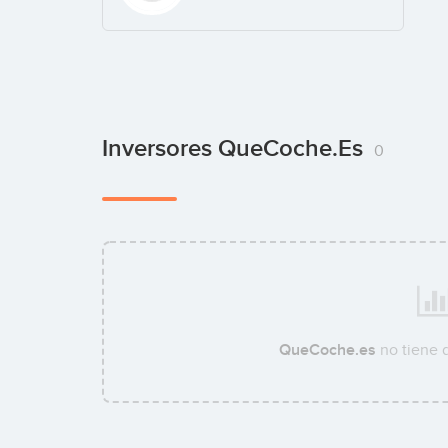
Inversores QueCoche.es
0
QueCoche.es
no tiene 