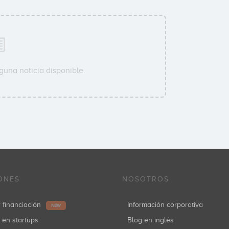
guna noticia disponible.
ONES
NOSOTROS
r financiación
Información corporativa
NEW
r en startups
Blog en inglés