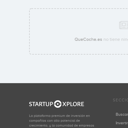
QueCoche.es
no tiene nin
SECCI
Busca
La plataforma premium de inversión en
compañías con alto potencial de
Inverti
crecimiento, y la comunidad de empresas