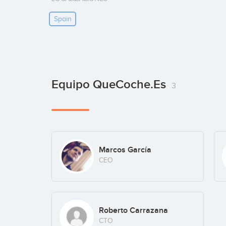
Spain
Equipo QueCoche.es
3
Marcos García
CEO
Roberto Carrazana
CTO