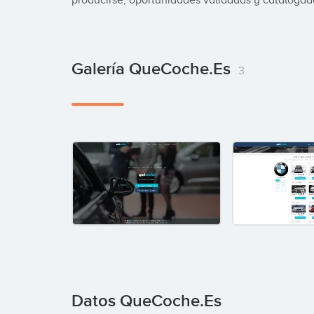
producirse, oportunidades validadas y catalogad
Galería QueCoche.es
3
Datos QueCoche.es