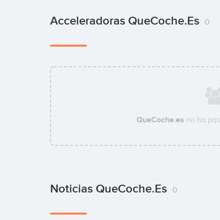
Acceleradoras QueCoche.es
0
QueCoche.es
no ha pas
Noticias QueCoche.es
0