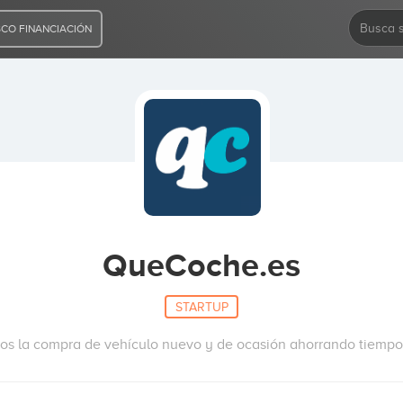
CO FINANCIACIÓN
QueCoche.es
STARTUP
mos la compra de vehículo nuevo y de ocasión ahorrando tiempo 