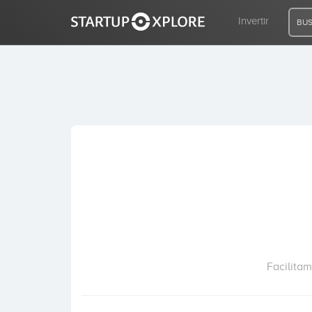
Invertir
BUS
BUSCO FINANCIACIÓN
REGISTRO
ACCESO
Inicio
Invertir
Facilita