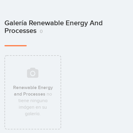
Galería Renewable Energy And
Processes
0
Renewable Energy
and Processes
no
tiene ninguna
imágen en su
galería.