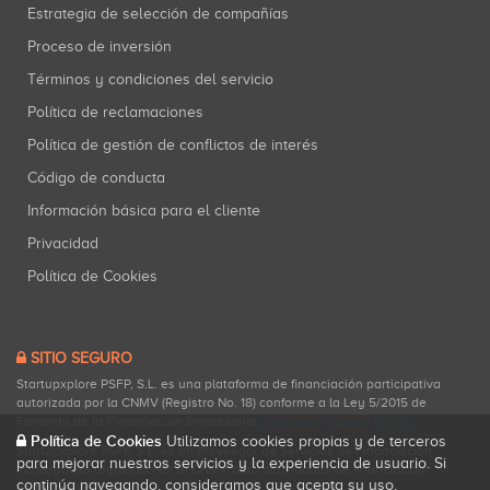
Estrategia de selección de compañías
Proceso de inversión
Términos y condiciones del servicio
Política de reclamaciones
Política de gestión de conflictos de interés
Código de conducta
Información básica para el cliente
Privacidad
Política de Cookies
SITIO SEGURO
Startupxplore PSFP, S.L. es una plataforma de financiación participativa
autorizada por la CNMV (Registro No. 18) conforme a la Ley 5/2015 de
Fomento de la Financiación Empresarial.
Consultar registro oficial
.
Política de Cookies
Utilizamos cookies propias y de terceros
Startupxplore PSFP, S.L. es un Proveedor de Servicios de Financiación
para mejorar nuestros servicios y la experiencia de usuario. Si
Participativa registrado en la CNMV para actividades de financiación
continúa navegando, consideramos que acepta su uso.
participativa.