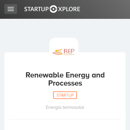
Toggle
navigation
BUSCO FINANCIACIÓN
REGISTRO
ACCESO
Renewable Energy and
Processes
STARTUP
Energía termosolar
Inicio