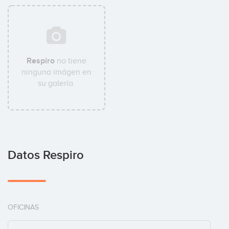
Respiro
no tiene
ninguna imágen en
su galería.
Datos Respiro
OFICINAS