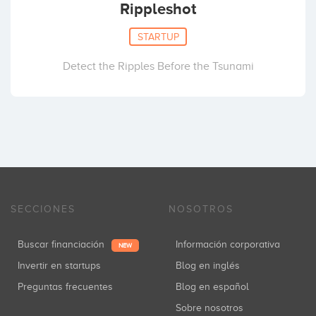
Rippleshot
STARTUP
Detect the Ripples Before the Tsunami
SECCIONES
NOSOTROS
Buscar financiación
Información corporativa
NEW
Invertir en startups
Blog en inglés
Preguntas frecuentes
Blog en español
Sobre nosotros