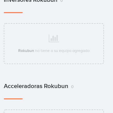
0
Rokubun
no tiene a su equipo agregado
Acceleradoras Rokubun
0