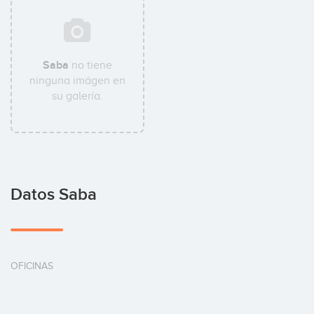
Saba
no tiene
ninguna imágen en
su galería.
Datos Saba
OFICINAS