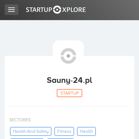
Toggle
navigation
BUSCO FINANCIACIÓN
REGISTRO
ACCESO
Sauny-24.pl
STARTUP
SECTORES
Inicio
Health-And-Safety
Fitness
Health