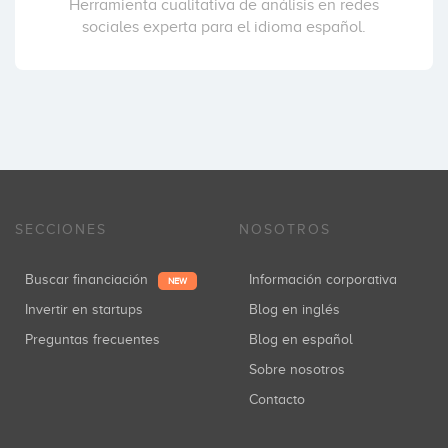
Herramienta cualitativa de análisis en redes
sociales experta para el idioma español.
SECCIONES
NOSOTROS
Buscar financiación
Información corporativa
NEW
Invertir en startups
Blog en inglés
Preguntas frecuentes
Blog en español
Sobre nosotros
Contacto