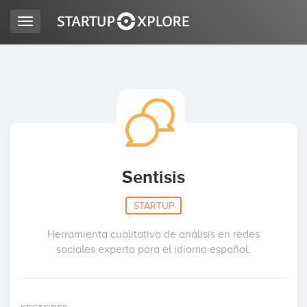
Toggle
navigation
BUSCO FINANCIACIÓN
REGISTRO
ACCESO
Sentisis
STARTUP
Herramienta cualitativa de análisis en redes
sociales experta para el idioma español.
Inicio