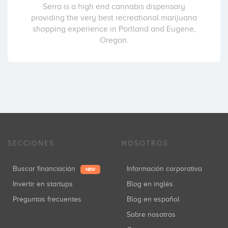
Serra is a high end cannabis dispensary
providing the very best recreational marijuana
shopping experience in Portland and Eugene,
Oregon.
SECCIONES
NOSOTROS
Buscar financiación
Información corporativa
NEW
Invertir en startups
Blog en inglés
Preguntas frecuentes
Blog en español
Sobre nosotros