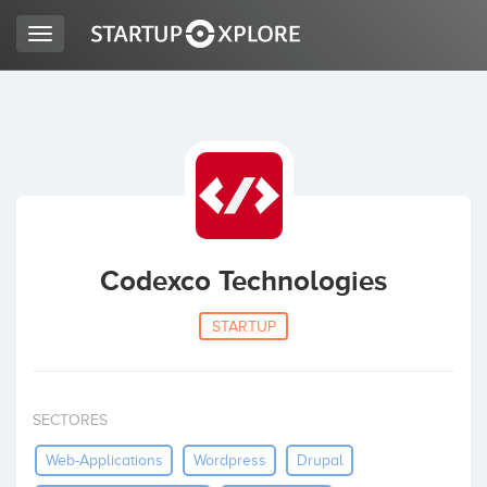
Toggle
navigation
BUSCO FINANCIACIÓN
REGISTRO
ACCESO
Codexco Technologies
STARTUP
SECTORES
Inicio
Web-Applications
Wordpress
Drupal