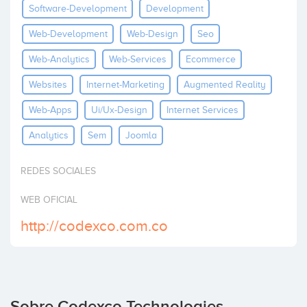
Software-Development
Development
Invertir
Web-Development
Web-Design
Seo
Web-Analytics
Web-Services
Ecommerce
Websites
Internet-Marketing
Augmented Reality
Web-Apps
Ui/ux-Design
Internet Services
Analytics
Sem
Joomla
REDES SOCIALES
WEB OFICIAL
http://codexco.com.co
Sobre Codexco Technologies