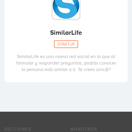
SimilarLife
STARTUP
SimilarLife es una nueva red social en la que al
formular y responder preguntas, podrás conocer
la persona más similar a ti. Te crees únic@?
SECCIONES
NOSOTROS