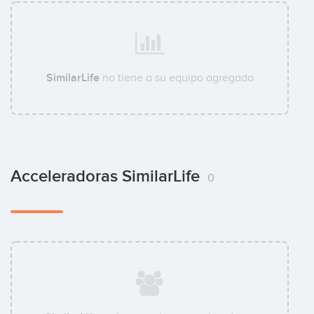
SimilarLife
no tiene a su equipo agregado
Acceleradoras SimilarLife
0