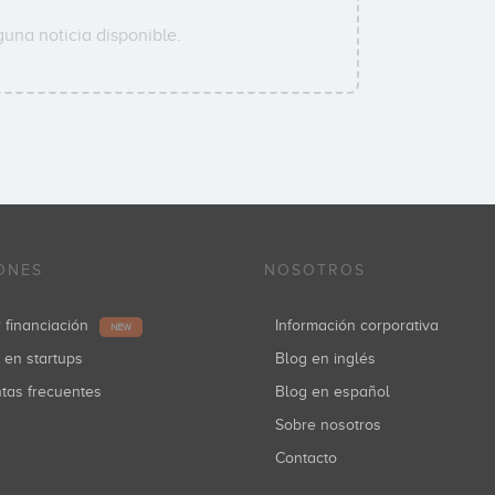
guna noticia disponible.
ONES
NOSOTROS
r financiación
Información corporativa
NEW
r en startups
Blog en inglés
ntas frecuentes
Blog en español
Sobre nosotros
Contacto