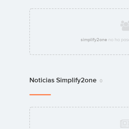
simplify2one
no ha pas
Noticias Simplify2one
0