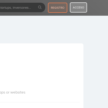
ACCESO
REGISTRO
pps or websites