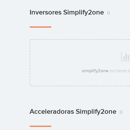
Inversores Simplify2one
0
simplify2one
no tiene 
Acceleradoras Simplify2one
0