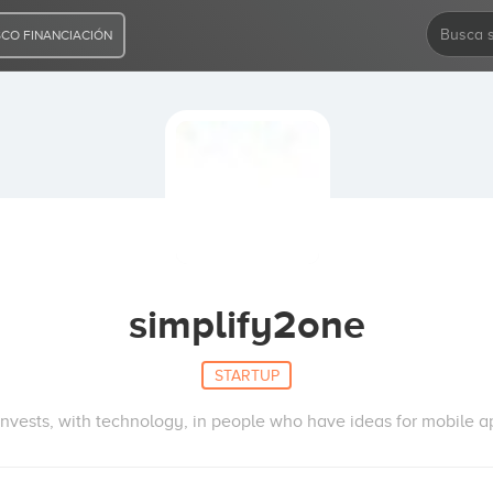
CO FINANCIACIÓN
simplify2one
STARTUP
vests, with technology, in people who have ideas for mobile a