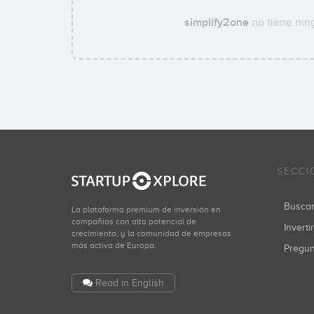
simplify2one
no tiene nin
SECCI
Busca
La plataforma premium de inversión en
compañías con alto potencial de
Inverti
crecimiento, y la comunidad de empresas
más activa de Europa.
Pregu
Read in English