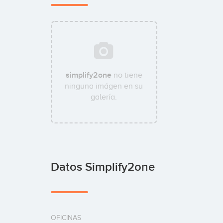
simplify2one
no tiene
ninguna imágen en su
galería.
Datos Simplify2one
OFICINAS