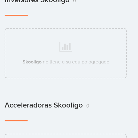
0
Skooligo
no tiene a su equipo agregado
Acceleradoras Skooligo
0