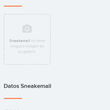
Sneakemail
no tiene
ninguna imágen en
su galería.
Datos Sneakemail