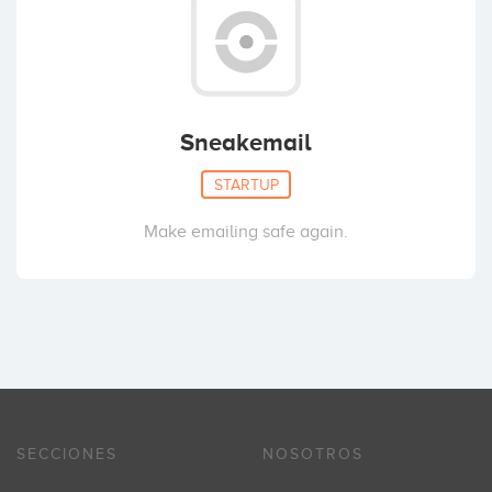
Sneakemail
STARTUP
Make emailing safe again.
SECCIONES
NOSOTROS