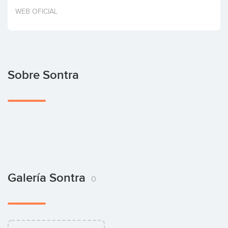
Invertir
WEB OFICIAL
Sobre Sontra
Galería Sontra
0