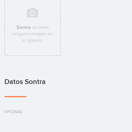
Sontra
no tiene
ninguna imágen en
su galería.
Datos Sontra
OFICINAS