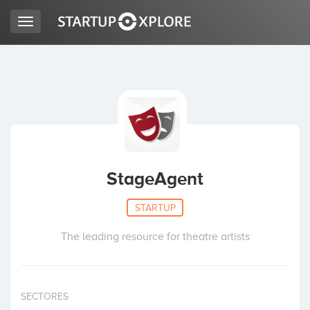
Toggle
navigation
BUSCO FINANCIACIÓN
REGISTRO
ACCESO
StageAgent
STARTUP
The leading resource for theatre artists
Inicio
SECTORES