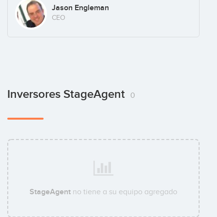
Jason Engleman
CEO
Inversores StageAgent
0
StageAgent
no tiene a su equipo agregado