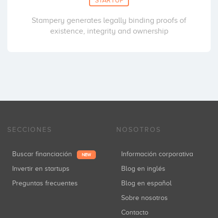
Stampery generates legally binding proofs of
existence, integrity and ownership
SECCIONES
NOSOTROS
Buscar financiación
Información corporativa
NEW
Invertir en startups
Blog en inglés
Preguntas frecuentes
Blog en español
Sobre nosotros
Contacto