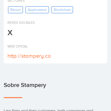
SECTORES
Invertir
Bitcoin
Applications
Blockchain
REDES SOCIALES
X
WEB OFICIAL
http://stampery.co
Sobre Stampery
Law firms and their customers, both companies and 